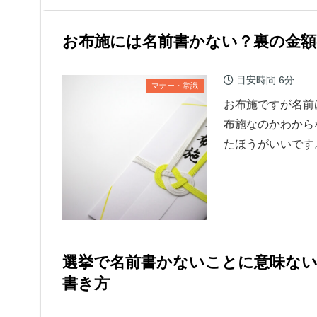
お布施には名前書かない？裏の金
目安時間
6分
マナー・常識
お布施ですが名前
布施なのかわから
たほうがいいです
選挙で名前書かないことに意味な
書き方