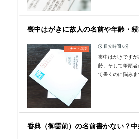
喪中はがきに故人の名前や年齢・続
目安時間
6分
マナー・常識
喪中はがきですが
齢、そして筆頭者
て書くのに悩みます
香典（御霊前）の名前書かない？中