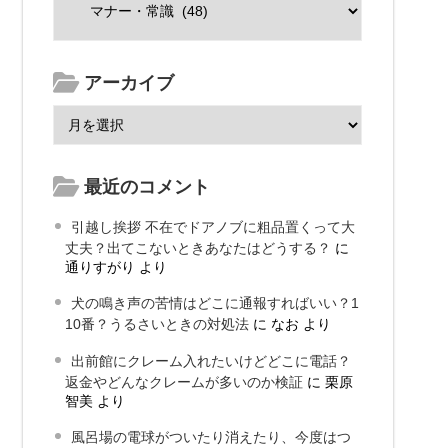
アーカイブ
最近のコメント
引越し挨拶 不在でドアノブに粗品置くって大
丈夫？出てこないときあなたはどうする？
に
通りすがり
より
犬の鳴き声の苦情はどこに通報すればいい？1
10番？うるさいときの対処法
に
なお
より
出前館にクレーム入れたいけどどこに電話？
返金やどんなクレームが多いのか検証
に
栗原
智美
より
風呂場の電球がついたり消えたり、今度はつ