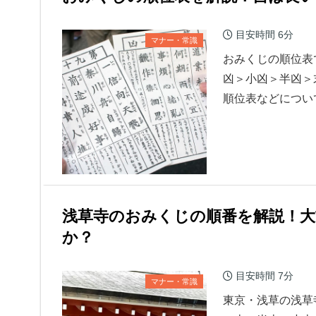
目安時間
6分
マナー・常識
おみくじの順位表
凶＞小凶＞半凶＞
順位表などについ
浅草寺のおみくじの順番を解説！大
か？
目安時間
7分
マナー・常識
東京・浅草の浅草