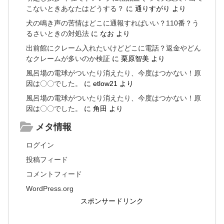
こないときあなたはどうする？
に
通りすがり
より
犬の鳴き声の苦情はどこに通報すればいい？110番？う
るさいときの対処法
に
なお
より
出前館にクレーム入れたいけどどこに電話？返金やどん
なクレームが多いのか検証
に
栗原智美
より
風呂場の電球がついたり消えたり、今度はつかない！原
因は〇〇でした。
に
etlow21
より
風呂場の電球がついたり消えたり、今度はつかない！原
因は〇〇でした。
に
角田
より
メタ情報
ログイン
投稿フィード
コメントフィード
WordPress.org
スポンサードリンク