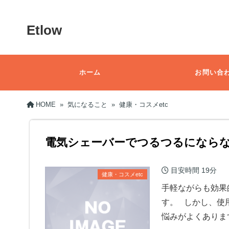
Etlow
ホーム
お問い合
HOME
»
気になること
»
健康・コスメetc
電気シェーバーでつるつるになら
目安時間
19分
健康・コスメetc
手軽ながらも効果
す。 しかし、使
悩みがよくありま