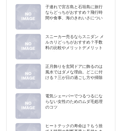
子連れで宮古島と石垣島に旅行
ならどっちがおすすめ？飛行時
間や食事、海のきれいさについ
て解説
スニーカー売るならスニダン メ
ルカリどっちがおすすめ？手数
料の比較やメリットデメリット
を解説
正月飾りを玄関ドアに飾るのは
風水ではダメな理由。どこに付
ける？三が日の過ごし方や掃除
など解説
電気シェーバーでつるつるにな
らない女性のためのムダ毛処理
のコツ
ヒートテックの寿命は？もう捨