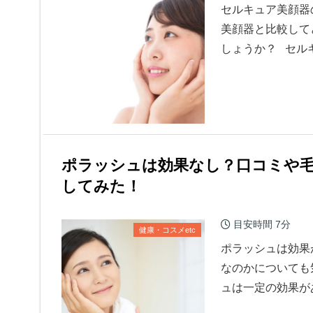
セルキュア美顔器
美顔器と比較して
しょうか？ セル
ポラッシュは効果なし？口コミや
してみた！
目安時間
7分
健康・コスメetc
ポラッシュは効果
なのかについても
ュは一定の効果が