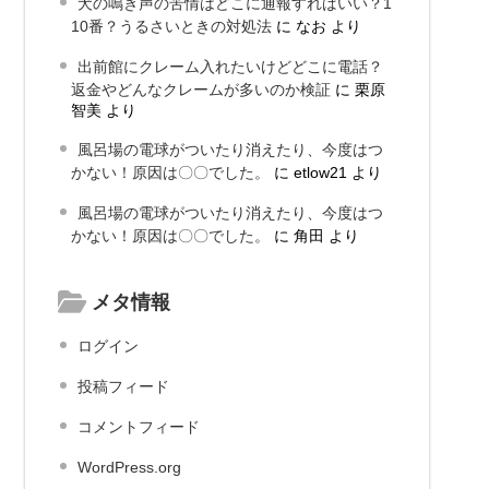
犬の鳴き声の苦情はどこに通報すればいい？1
10番？うるさいときの対処法
に
なお
より
出前館にクレーム入れたいけどどこに電話？
返金やどんなクレームが多いのか検証
に
栗原
智美
より
風呂場の電球がついたり消えたり、今度はつ
かない！原因は〇〇でした。
に
etlow21
より
風呂場の電球がついたり消えたり、今度はつ
かない！原因は〇〇でした。
に
角田
より
メタ情報
ログイン
投稿フィード
コメントフィード
WordPress.org