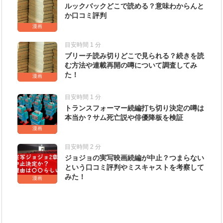
ルックバックどこで読める？意味わからんと
か口コミ評判
漫画
目安時間 1 分
ブリーチ読み切りどこで見られる？続きを読
む方法や連載再開の噂について調査してみ
た！
漫画
目安時間 1 分
トランスフォーマー続編打ち切り決定の噂は
本当か？サム死亡説や俳優降板を検証
漫画
目安時間 2 分
ジョジョの実写映画続編が中止？つまらない
という口コミ評判やミスキャストを考察して
みた！
漫画