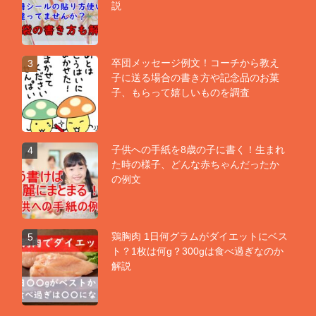
説
卒団メッセージ例文！コーチから教え
3
子に送る場合の書き方や記念品のお菓
子、もらって嬉しいものを調査
子供への手紙を8歳の子に書く！生まれ
4
た時の様子、どんな赤ちゃんだったか
の例文
鶏胸肉 1日何グラムがダイエットにベス
5
ト？1枚は何g？300gは食べ過ぎなのか
解説