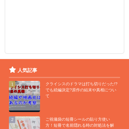
人気記事
クライシスのドラマは打ち切りだった!?
1
でも続編決定?原作の結末や真相につい
て
ご祝儀袋の短冊シールの貼り方使い
2
方！短冊で名前隠れる時の対処法を解