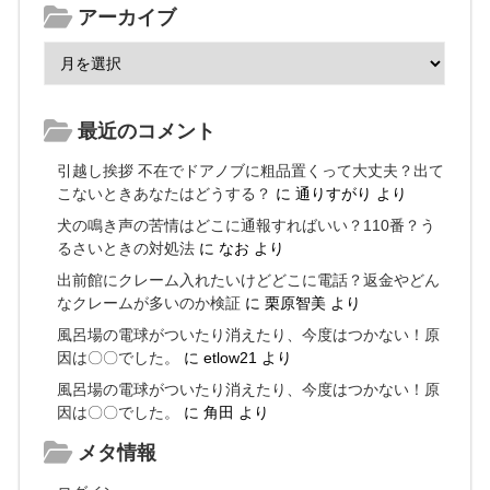
アーカイブ
最近のコメント
引越し挨拶 不在でドアノブに粗品置くって大丈夫？出て
こないときあなたはどうする？
に
通りすがり
より
犬の鳴き声の苦情はどこに通報すればいい？110番？う
るさいときの対処法
に
なお
より
出前館にクレーム入れたいけどどこに電話？返金やどん
なクレームが多いのか検証
に
栗原智美
より
風呂場の電球がついたり消えたり、今度はつかない！原
因は〇〇でした。
に
etlow21
より
風呂場の電球がついたり消えたり、今度はつかない！原
因は〇〇でした。
に
角田
より
メタ情報