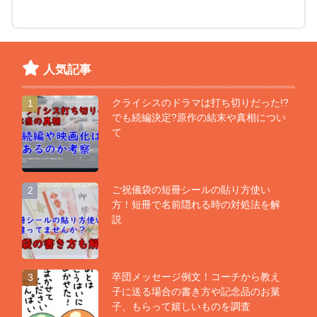
人気記事
クライシスのドラマは打ち切りだった!?
1
でも続編決定?原作の結末や真相につい
て
ご祝儀袋の短冊シールの貼り方使い
2
方！短冊で名前隠れる時の対処法を解
説
卒団メッセージ例文！コーチから教え
3
子に送る場合の書き方や記念品のお菓
子、もらって嬉しいものを調査