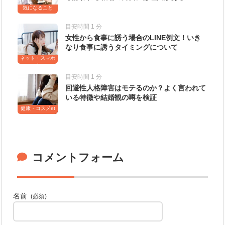
気になること
目安時間 1 分
女性から食事に誘う場合のLINE例文！いき
なり食事に誘うタイミングについて
ネット・スマホ
etc
目安時間 1 分
回避性人格障害はモテるのか？よく言われて
いる特徴や結婚観の噂を検証
健康・コスメet
c
コメントフォーム
名前
(必須)