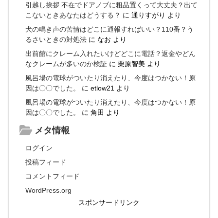
引越し挨拶 不在でドアノブに粗品置くって大丈夫？出て
こないときあなたはどうする？
に
通りすがり
より
犬の鳴き声の苦情はどこに通報すればいい？110番？う
るさいときの対処法
に
なお
より
出前館にクレーム入れたいけどどこに電話？返金やどん
なクレームが多いのか検証
に
栗原智美
より
風呂場の電球がついたり消えたり、今度はつかない！原
因は〇〇でした。
に
etlow21
より
風呂場の電球がついたり消えたり、今度はつかない！原
因は〇〇でした。
に
角田
より
メタ情報
ログイン
投稿フィード
コメントフィード
WordPress.org
スポンサードリンク