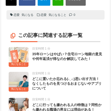
恋愛
気になる
恋愛
気になること
0
この記事に関連する記事一覧
目安時間 1 分
35年ローンはやばい？住宅ローン地獄の意見
や何年返済が得なのか解説してみた！
気になること
目安時間 1 分
どこに置いたか忘れる(-_-;)思い出す方法！
なくしたものを見つけるおまじないやアプリ
について
気になること
目安時間 1 分
どこに行っても嫌われる人の特徴は？同性か
ら嫌われる職場の男女には理由がある！