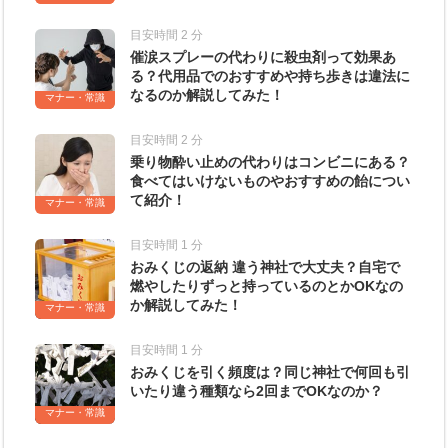
目安時間 2 分
催涙スプレーの代わりに殺虫剤って効果あ
る？代用品でのおすすめや持ち歩きは違法に
なるのか解説してみた！
マナー・常識
目安時間 2 分
乗り物酔い止めの代わりはコンビニにある？
食べてはいけないものやおすすめの飴につい
て紹介！
マナー・常識
目安時間 1 分
おみくじの返納 違う神社で大丈夫？自宅で
燃やしたりずっと持っているのとかOKなの
か解説してみた！
マナー・常識
目安時間 1 分
おみくじを引く頻度は？同じ神社で何回も引
いたり違う種類なら2回までOKなのか？
マナー・常識