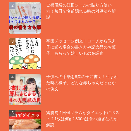
ご祝儀袋の短冊シールの貼り方使い
2
方！短冊で名前隠れる時の対処法を解
説
卒団メッセージ例文！コーチから教え
3
子に送る場合の書き方や記念品のお菓
子、もらって嬉しいものを調査
子供への手紙を8歳の子に書く！生まれ
4
た時の様子、どんな赤ちゃんだったか
の例文
鶏胸肉 1日何グラムがダイエットにベス
5
ト？1枚は何g？300gは食べ過ぎなのか
解説