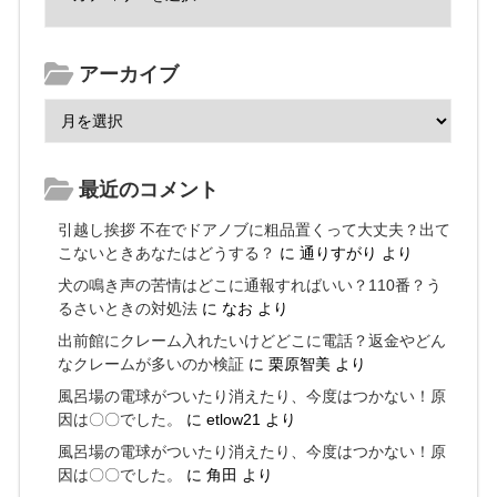
アーカイブ
最近のコメント
引越し挨拶 不在でドアノブに粗品置くって大丈夫？出て
こないときあなたはどうする？
に
通りすがり
より
犬の鳴き声の苦情はどこに通報すればいい？110番？う
るさいときの対処法
に
なお
より
出前館にクレーム入れたいけどどこに電話？返金やどん
なクレームが多いのか検証
に
栗原智美
より
風呂場の電球がついたり消えたり、今度はつかない！原
因は〇〇でした。
に
etlow21
より
風呂場の電球がついたり消えたり、今度はつかない！原
因は〇〇でした。
に
角田
より