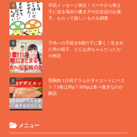
卒団メッセージ例文！コーチから教え
3
子に送る場合の書き方や記念品のお菓
子、もらって嬉しいものを調査
子供への手紙を8歳の子に書く！生まれ
4
た時の様子、どんな赤ちゃんだったか
の例文
鶏胸肉 1日何グラムがダイエットにベス
5
ト？1枚は何g？300gは食べ過ぎなのか
解説
メニュー