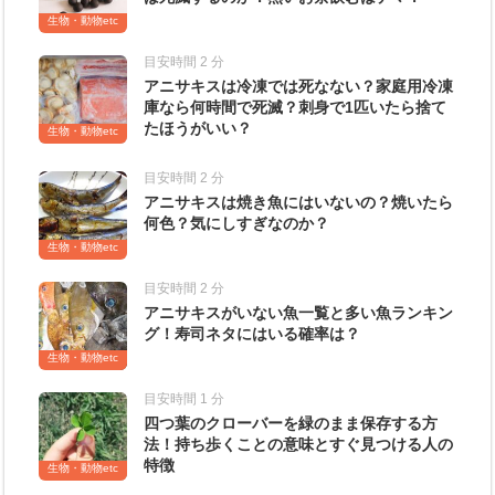
生物・動物etc
目安時間 2 分
アニサキスは冷凍では死なない？家庭用冷凍
庫なら何時間で死滅？刺身で1匹いたら捨て
たほうがいい？
生物・動物etc
目安時間 2 分
アニサキスは焼き魚にはいないの？焼いたら
何色？気にしすぎなのか？
生物・動物etc
目安時間 2 分
アニサキスがいない魚一覧と多い魚ランキン
グ！寿司ネタにはいる確率は？
生物・動物etc
目安時間 1 分
四つ葉のクローバーを緑のまま保存する方
法！持ち歩くことの意味とすぐ見つける人の
特徴
生物・動物etc