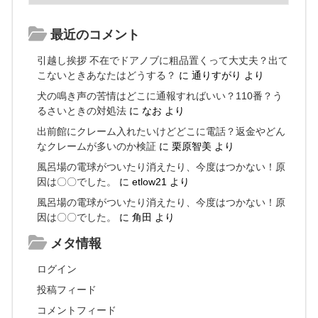
最近のコメント
引越し挨拶 不在でドアノブに粗品置くって大丈夫？出て
こないときあなたはどうする？
に
通りすがり
より
犬の鳴き声の苦情はどこに通報すればいい？110番？う
るさいときの対処法
に
なお
より
出前館にクレーム入れたいけどどこに電話？返金やどん
なクレームが多いのか検証
に
栗原智美
より
風呂場の電球がついたり消えたり、今度はつかない！原
因は〇〇でした。
に
etlow21
より
風呂場の電球がついたり消えたり、今度はつかない！原
因は〇〇でした。
に
角田
より
メタ情報
ログイン
投稿フィード
コメントフィード