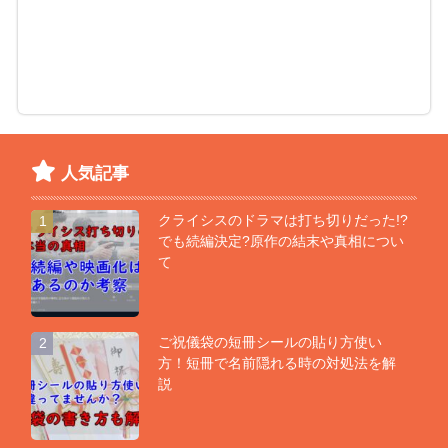
人気記事
クライシスのドラマは打ち切りだった!?
1
でも続編決定?原作の結末や真相につい
て
ご祝儀袋の短冊シールの貼り方使い
2
方！短冊で名前隠れる時の対処法を解
説