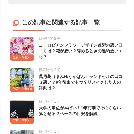
この記事に関連する記事一覧
目安時間 2 分
ヨーロピアンフラワーデザイン連盟の悪い口
コミは？花が悪い？辞めるときの違約金いく
ら？
教育・学校etc
目安時間 2 分
萬勇鞄（まんゆうかばん）ランドセルの口コ
ミ悪い？6年後までもつ？リメイクした人の
評判は？
教育・学校etc
目安時間 1 分
大学の単位がやばい！1年前期でそのくらい
落とせる？ベースの目安を解説
教育・学校etc
目安時間 1 分