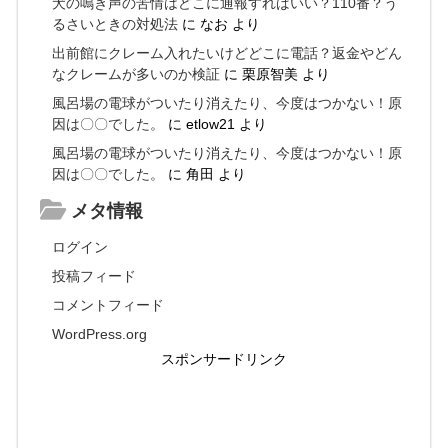
犬の鳴き声の苦情はどこに通報すればいい？110番？う
るさいときの対処法
に
なお
より
出前館にクレーム入れたいけどどこに電話？返金やどん
なクレームが多いのか検証
に
栗原智美
より
風呂場の電球がついたり消えたり、今度はつかない！原
因は〇〇でした。
に
etlow21
より
風呂場の電球がついたり消えたり、今度はつかない！原
因は〇〇でした。
に
角田
より
メタ情報
ログイン
投稿フィード
コメントフィード
WordPress.org
スポンサードリンク