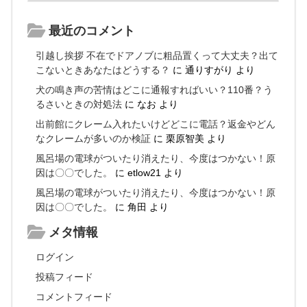
最近のコメント
引越し挨拶 不在でドアノブに粗品置くって大丈夫？出て
こないときあなたはどうする？
に
通りすがり
より
犬の鳴き声の苦情はどこに通報すればいい？110番？う
るさいときの対処法
に
なお
より
出前館にクレーム入れたいけどどこに電話？返金やどん
なクレームが多いのか検証
に
栗原智美
より
風呂場の電球がついたり消えたり、今度はつかない！原
因は〇〇でした。
に
etlow21
より
風呂場の電球がついたり消えたり、今度はつかない！原
因は〇〇でした。
に
角田
より
メタ情報
ログイン
投稿フィード
コメントフィード