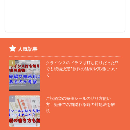
人気記事
クライシスのドラマは打ち切りだった!?
1
でも続編決定?原作の結末や真相につい
て
ご祝儀袋の短冊シールの貼り方使い
2
方！短冊で名前隠れる時の対処法を解
説