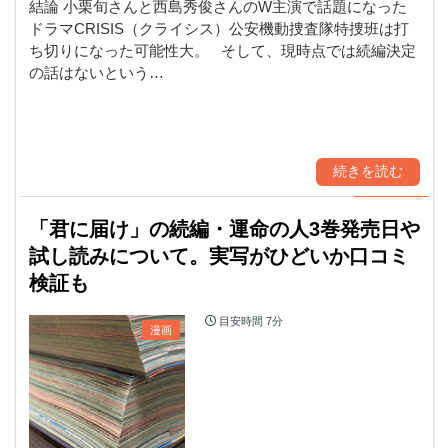
結論 小栗旬さんと西島秀俊さんのW主演で話題になった
ドラマCRISIS（クライシス）公安機動捜査隊特捜班は打
ち切りになった可能性大。 そして、現時点では続編決定
の話はないという…
続きを読む
「君に届け」の続編・運命の人3巻発売日や
試し読みについて。実写がひどいか口コミ
検証も
目安時間
7分
漫画