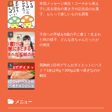
卒団メッセージ例文！コーチから教え
3
子に送る場合の書き方や記念品のお菓
子、もらって嬉しいものを調査
子供への手紙を8歳の子に書く！生まれ
4
た時の様子、どんな赤ちゃんだったか
の例文
鶏胸肉 1日何グラムがダイエットにベス
5
ト？1枚は何g？300gは食べ過ぎなのか
解説
メニュー