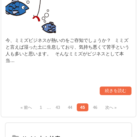
今、ミミズビジネスが熱いのをご存知でしょうか？ ミミズ
と言えば湿った土に生息しており、気持ち悪くて苦手という
人も多いと思います。 そんなミミズがビジネスとして本
当…
続きを読む
…
45
« 前へ
1
43
44
46
次へ »