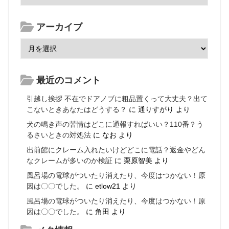
アーカイブ
最近のコメント
引越し挨拶 不在でドアノブに粗品置くって大丈夫？出て
こないときあなたはどうする？
に
通りすがり
より
犬の鳴き声の苦情はどこに通報すればいい？110番？う
るさいときの対処法
に
なお
より
出前館にクレーム入れたいけどどこに電話？返金やどん
なクレームが多いのか検証
に
栗原智美
より
風呂場の電球がついたり消えたり、今度はつかない！原
因は〇〇でした。
に
etlow21
より
風呂場の電球がついたり消えたり、今度はつかない！原
因は〇〇でした。
に
角田
より