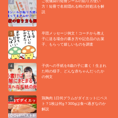
ご祝儀袋の短冊シールの貼り方使い
2
方！短冊で名前隠れる時の対処法を解
説
卒団メッセージ例文！コーチから教え
3
子に送る場合の書き方や記念品のお菓
子、もらって嬉しいものを調査
子供への手紙を8歳の子に書く！生まれ
4
た時の様子、どんな赤ちゃんだったか
の例文
鶏胸肉 1日何グラムがダイエットにベス
5
ト？1枚は何g？300gは食べ過ぎなのか
解説