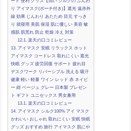
ート 便利 グッズ【潤い シルクの ふんわ
り アイマスク(ポーチ付き)】遮光 遠赤外
線 効果 じんわり あたため 目元 すっき
り 就寝用 美肌 保湿 肌に優しい 美容 敏
感肌 肌荒れ 防止 乾燥 冷え 対策
12.1.
楽天の口コミレビュー
13.
アイマスク 安眠 リラックス ホット
アイマスク コードレス 取れにくい 遮光
快眠 グッズ 疲労回復 サポート 疲れ目
デスクワーク リバーシブル 洗える 吸汗
健康 軽い 軽量 ワイン レッド 赤 ネイビ
ー 紺 ベージュ グレー 日本製 プレゼン
ト ギフト ユニセックス 男女兼用
13.1.
楽天の口コミレビュー
14.
アイマスク シルク100% アイ マスク
かわいい おしゃれ 取れにくい 安眠 快眠
グッズ おすすめ 旅行 アイマスク 肌にや