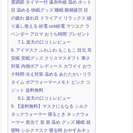
度調節 タイマー付 遠赤外線 温め ホット
目 温める 快眠グッズ 睡眠 眼精疲労 目
の疲れ 疲れ目 ドライアイ リラックス 繰
り返し使える 給電 usb給電 マツエク ラ
ベンダー アロマ おうち時間 プレゼント
7.1.
楽天の口コミレビュー
8.
アイマスク ふわふわ もこもこ 目元 耳
安眠 安眠グッズ クリスマスギフト 寒さ
対策 内側ボア レディース カワイイ おウ
チ時間 冷え対策 温める あたたかい リラ
タイム ボアウォーマーメモト ピンク コ
ジット 送料無料
8.1.
楽天の口コミレビュー
9.
【送料無料】マスクにもなる シルク
ネックウォーマー 寝るとき ネックウォ
ーマー 肩当て 首 肩 温め グッズ 睡眠 就
寝時 シルクマスク 寝る時 おやすみネッ