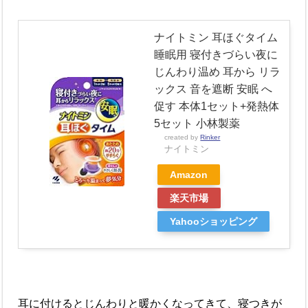
ナイトミン 耳ほぐタイム
睡眠用 寝付きづらい夜に
じんわり温め 耳から リラ
ックス 音を遮断 安眠 へ
促す 本体1セット+発熱体
5セット 小林製薬
created by
Rinker
ナイトミン
Amazon
楽天市場
Yahooショッピング
耳に付けるとじんわりと暖かくなってきて、寝つきが