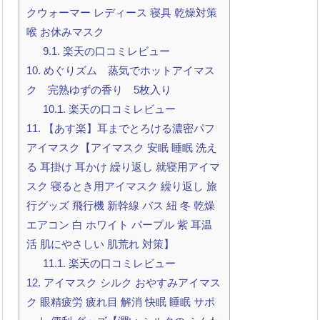
クウォーマー レディース 寝具 乾燥対策
喉 お休みマスク
9.1.
楽天の口コミレビュー
10.
めぐりズム 蒸気でホットアイマス
ク 完熟ゆずの香り 5枚入り
10.1.
楽天の口コミレビュー
11.
【あす楽】耳までとろける濃密パフ
アイマスク【アイマスク 安眠 睡眠 洗え
る 耳掛け 耳かけ 繰り返し 就寝用アイマ
スク 寝るとき用アイマスク 繰り返し 旅
行グッズ 飛行機 新幹線 バス 紐 冬 乾燥
エアコン 白 ホワイト パープル 紫 耳温
活 肌にやさしい 肌荒れ 対策】
11.1.
楽天の口コミレビュー
12.
アイマスク シルク おやすみアイマス
ク 眼精疲労 疲れ目 解消 快眠 睡眠 サポ