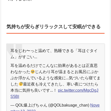
気持ちが安らぎリラックスして安眠ができる
耳をじわ〜っと温めて、熟睡できる「耳ほぐタイ
ム」がすごい...
耳を温めるだけでこんなに効果があるとは正直思
わなかった
じんわり耳が温まるとお風呂にぷか
ぷか浮かんでいるような感覚に...気づいたら寝てま
した
最近夜も冷えてきたし、寒い夜につけたら
本当に気持ち良いです...！
pic.twitter.com/MgcDgJ
S5BI
— QOL爆上げちゃん (@QOLbakuage_chan)
Nove