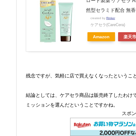
ロート製薬 ケアセラ 
然型セラミド配合 無香料
created by
Rinker
ケアセラ(CareCera)
Amazon
楽天
残念ですが、気軽に店で買えなくなったというこ
結論としては、ケアセラ商品は販売終了したわけ
ミッションを選んだということですかね。
スポ