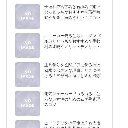
子連れで宮古島と石垣島に旅行
ならどっちがおすすめ？飛行時
間や食事、海のきれいさについ
て解説
スニーカー売るならスニダン メ
ルカリどっちがおすすめ？手数
料の比較やメリットデメリット
を解説
正月飾りを玄関ドアに飾るのは
風水ではダメな理由。どこに付
ける？三が日の過ごし方や掃除
など解説
電気シェーバーでつるつるにな
らない女性のためのムダ毛処理
のコツ
ヒートテックの寿命は？もう捨