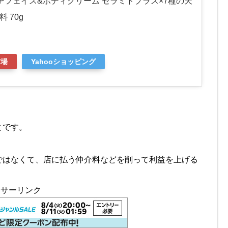
APフェイス&ボディクリーム セラミドプラス×7種の天
 70g
市場
Yahooショッピング
とです。
ではなくて、店に払う仲介料などを削って利益を上げる
ンサーリンク