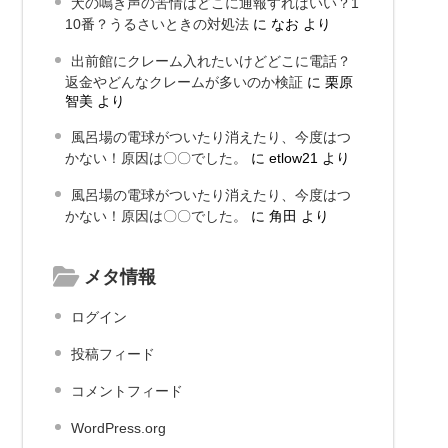
犬の鳴き声の苦情はどこに通報すればいい？1
10番？うるさいときの対処法
に
なお
より
出前館にクレーム入れたいけどどこに電話？
返金やどんなクレームが多いのか検証
に
栗原
智美
より
風呂場の電球がついたり消えたり、今度はつ
かない！原因は〇〇でした。
に
etlow21
より
風呂場の電球がついたり消えたり、今度はつ
かない！原因は〇〇でした。
に
角田
より
メタ情報
ログイン
投稿フィード
コメントフィード
WordPress.org