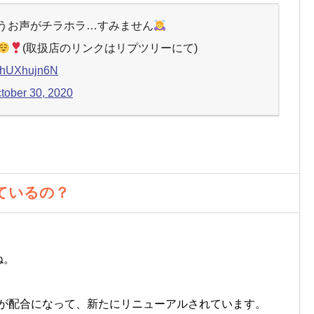
とうお声がチラホラ…すみません
(取扱店のリンクはリプツリーにて)
/QhUXhujn6N
tober 30, 2020
ているの？
ね。
Pが配合になって、新たにリニューアルされています。